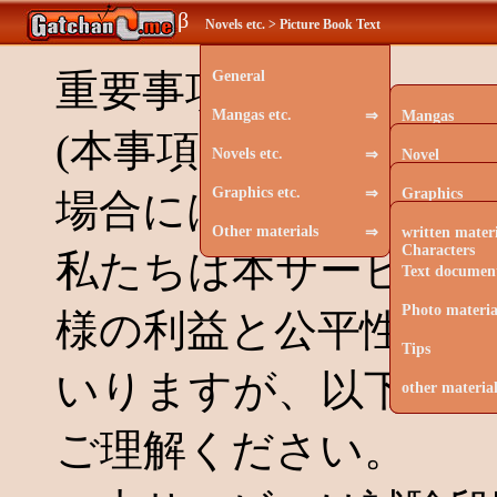
β
Novels etc. > Picture Book Text
▾
重要事項
General
Mangas etc.
⇒
Mangas
(本事項が下記条文と
Novels etc.
⇒
Rough Contin
Novel
Graphics etc.
⇒
Picture Book
Cartoon scena
Graphics
場合には、本項の規定
Other materials
⇒
Picture Poetr
Picture Book 
Drawings of 
written materi
Characters
私たちは本サービス提
Other
Poetry
Picture Book 
Text documen
Other Text
Stock Images
Photo materia
様の利益と公平性の拡
Painting
Tips
いりますが、以下のよ
Other Images
other material
ご理解ください。